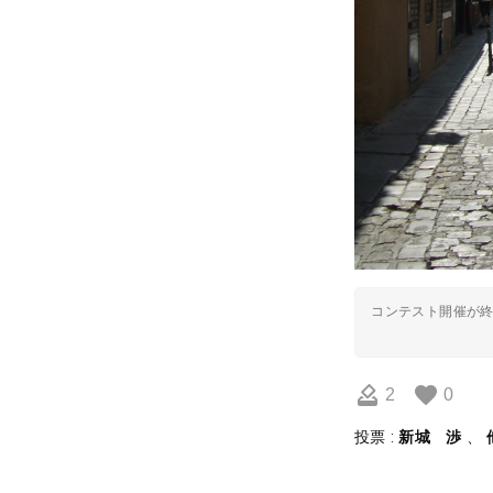
コンテスト開催が
2
0
投票 :
新城 渉
、