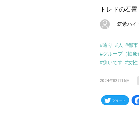
トレドの石畳
筑紫ハイ
#通り
#人
#都市
#グループ（抽象
#狭いです
#女性
2024年02月16日
ツイート