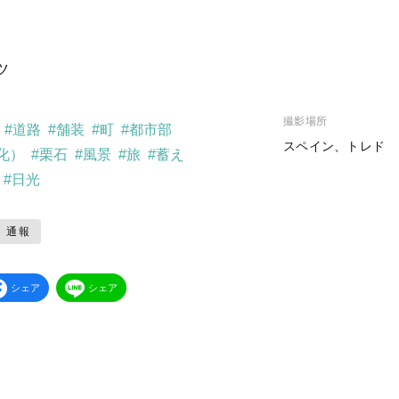
ツ
撮影場所
#道路
#舗装
#町
#都市部
スペイン、トレド
化）
#栗石
#風景
#旅
#蓄え
#日光
通報
シェア
シェア