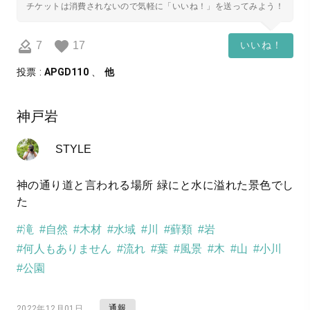
チケットは消費されないので気軽に「いいね！」を送ってみよう！
7
17
いいね！
投票 :
APGD110
、
他
神戸岩
STYLE
神の通り道と言われる場所 緑にと水に溢れた景色でし
た
#滝
#自然
#木材
#水域
#川
#蘚類
#岩
#何人もありません
#流れ
#葉
#風景
#木
#山
#小川
#公園
通報
2022年12月01日