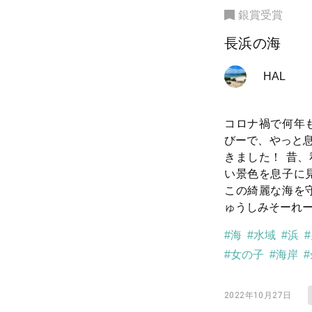
銀賞受賞
長浜の海
HAL
コロナ禍で何年
びーで、やっと
きました！ 昔
い景色を息子に
この綺麗な海を
ゅうしみそーれ
#海
#水域
#浜
#女の子
#海岸
2022年10月27日