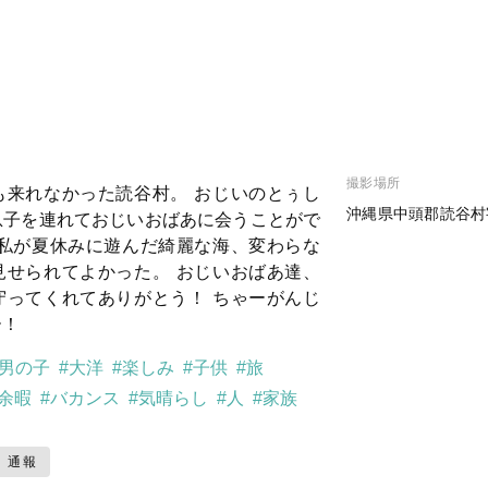
撮影場所
も来れなかった読谷村。 おじいのとぅし
沖縄県中頭郡読谷村
息子を連れておじいおばあに会うことがで
、私が夏休みに遊んだ綺麗な海、変わらな
見せられてよかった。 おじいおばあ達、
守ってくれてありがとう！ ちゃーがんじ
ー！
#男の子
#大洋
#楽しみ
#子供
#旅
#余暇
#バカンス
#気晴らし
#人
#家族
通報