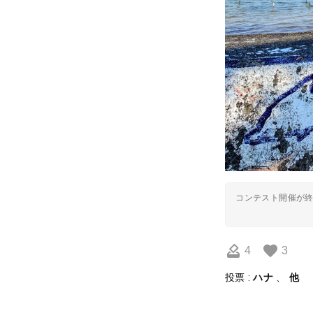
コンテスト開催が
4
3
投票 :
ハナ
、
他