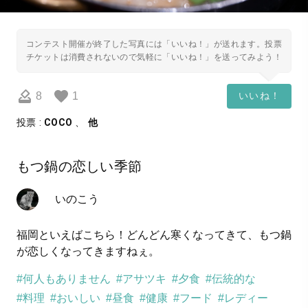
コンテスト開催が終了した写真には「いいね！」が送れます。投票
チケットは消費されないので気軽に「いいね！」を送ってみよう！
8
1
いいね！
投票 :
COCO
、
他
もつ鍋の恋しい季節
いのこう
福岡といえばこちら！どんどん寒くなってきて、もつ鍋
が恋しくなってきますねぇ。
#何人もありません
#アサツキ
#夕食
#伝統的な
#料理
#おいしい
#昼食
#健康
#フード
#レディー