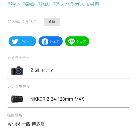
#熱い
#栄養
#豚肉
#アスパラガス
#材料
通報
2023年12月05日
ツイート
シェア
シェア
カメラモデル
Z 6II ボディ
レンズモデル
NIKKOR Z 24-120mm f/4 S
撮影場所
もつ鍋 一藤 博多店