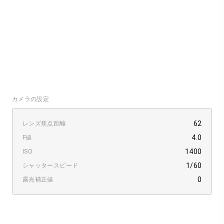
カメラの設定
62
レンズ焦点距離
4.0
F値
1400
ISO
1/60
シャッタースピード
0
露光補正値