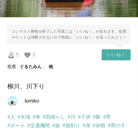
コンテスト開催が終了した写真には「いいね！」が送れます。投票
チケットは消費されないので気軽に「いいね！」を送ってみよう！
5
3
いいね！
投票 :
ぐるたみん
、
他
柳川、川下り
tomiko
#人
#水域
#車
#気晴らし
#川
#子供
#艇
#男
#ボート
#交通機関
#旅
#掘割り
#湖
#余暇
#男の子