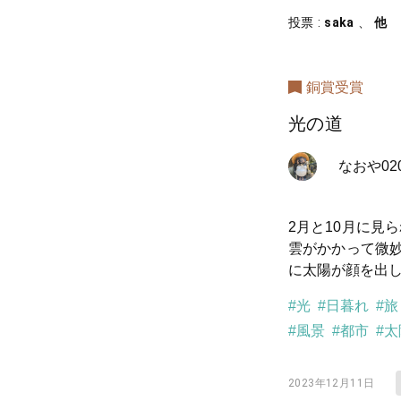
投票 :
saka
、
他
銅賞受賞
光の道
なおや02
2月と10月に見
雲がかかって微
に太陽が顔を出
#光
#日暮れ
#旅
#風景
#都市
#太
2023年12月11日