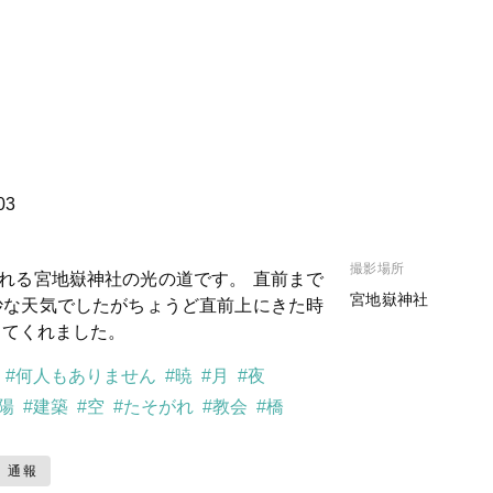
03
撮影場所
られる宮地嶽神社の光の道です。 直前まで
宮地嶽神社
妙な天気でしたがちょうど直前上にきた時
してくれました。
#何人もありません
#暁
#月
#夜
陽
#建築
#空
#たそがれ
#教会
#橋
通報