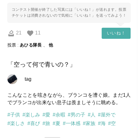
コンテスト開催が終了した写真には「いいね！」が送れます。投票
チケットは消費されないので気軽に「いいね！」を送ってみよう！
21
11
いいね！
投票 :
あひる隊長
、
他
「空って何で青いの？」
tag
こんなことを呟きながら、ブランコを漕ぐ娘。まだ1人
でブランコが出来ない息子は羨ましそうに眺める。
#子供
#楽しみ
#愛
#余暇
#男の子
#人
#屋外で
#楽しさ
#喜び
#旅
#夏
#一体感
#家族
#海
#空