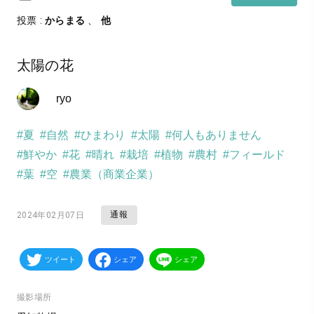
投票 :
からまる
、
他
太陽の花
ryo
#夏
#自然
#ひまわり
#太陽
#何人もありません
#鮮やか
#花
#晴れ
#栽培
#植物
#農村
#フィールド
#葉
#空
#農業（商業企業）
通報
2024年02月07日
ツイート
シェア
シェア
撮影場所