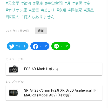
#天文学
#銀河
#星座
#宇宙空間
#月
#暗黒
#空
#オリオン座
#星雲
#ほこり
#永遠
#探検家
#惑星
#恒星の
#何人もありません
通報
2021年12月09日
ツイート
シェア
シェア
カメラモデル
EOS 6D Mark II ボディ
レンズモデル
SP AF 28-75mm F/2.8 XR Di LD Aspherical [IF]
MACRO (Model A09) (ｷﾔﾉﾝ用)