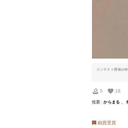
コンテスト開催が
5
18
投票 :
からまる
、
銅賞受賞