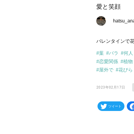
愛と笑顔
hatsu_an
バレンタインで
#葉
#バラ
#何
#恋愛関係
#植物
#屋外で
#花びら
2023年02月17日
ツイート