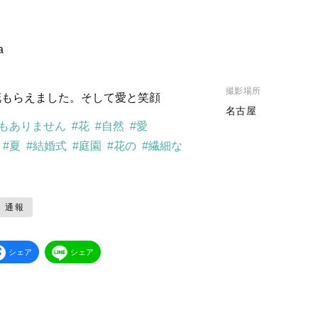
a
撮影場所
花もらえました。そして愛と笑顔
名古屋
人もありません
#花
#自然
#愛
#夏
#結婚式
#庭園
#花の
#繊細な
通報
シェア
シェア