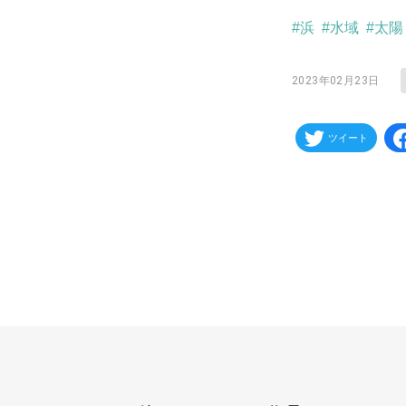
#浜
#水域
#太陽
2023年02月23日
ツイート