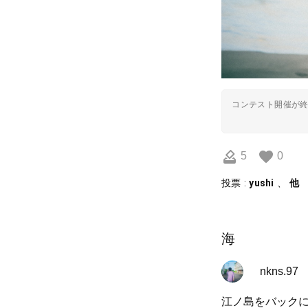
コンテスト開催が
5
0
投票 :
yushi
、
他
海
nkns.97
江ノ島をバック