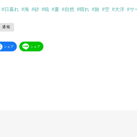
#日暮れ
#海
#砂
#暁
#夏
#自然
#晴れ
#旅
#空
#大洋
#サ
通報
シェア
シェア