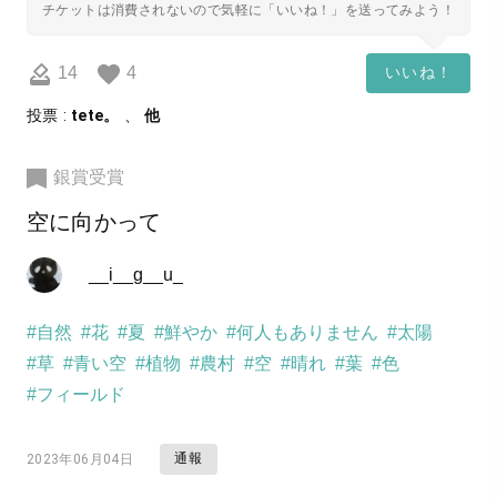
チケットは消費されないので気軽に「いいね！」を送ってみよう！
14
4
いいね！
投票 :
tete。
、
他
銀賞受賞
空に向かって
__i__g__u_
#自然
#花
#夏
#鮮やか
#何人もありません
#太陽
#草
#青い空
#植物
#農村
#空
#晴れ
#葉
#色
#フィールド
通報
2023年06月04日