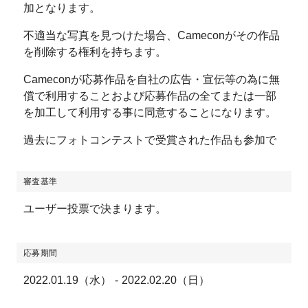
加となります。
不適当な写真を見つけた場合、Cameconがその作品
を削除する権利を持ちます。
Cameconが応募作品を自社の広告・宣伝等の為に無
償で利用することおよび応募作品の全てまたは一部
を加工して利用する事に同意することになります。
過去にフォトコンテストで受賞された作品も参加で
きます。
審査基準
トリミング、センサーダストの除去をした作品も参
加可能です。
ユーザー投票で決まります。
HDR、パノラマ、被写界深度合成などの同じ撮影場
所で撮影された合成写真は参加できます。
応募期間
参加作品の撮影期間に制限はありません。
2022.01.19（水） - 2022.02.20（日）
応募可能枚数に制限はありません。