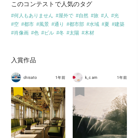
このコンテストで人気のタグ
#何人もありません
#屋外で
#自然
#旅
#人
#光
#空
#都市
#風景
#通り
#都市部
#水域
#夏
#建築
#肖像画
#色
#ビル
#冬
#太陽
#木材
入賞作品
chisato
1年前
k_c.am
1年前