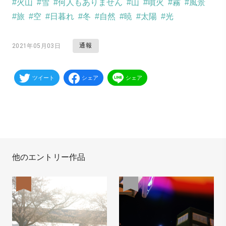
#火山
#雪
#何人もありません
#山
#噴火
#霧
#風景
#旅
#空
#日暮れ
#冬
#自然
#暁
#太陽
#光
通報
2021年05月03日
ツイート
シェア
シェア
他のエントリー作品