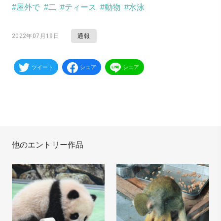
#屋外で
#二
#ティース
#動物
#水泳
通報
2022年07月19日
ツイート
シェア
シェア
他のエントリー作品