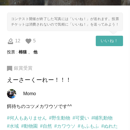
コンテスト開催が終了した写真には「いいね！」が送れます。投票
チケットは消費されないので気軽に「いいね！」を送ってみよう！
12
5
いいね！
投票 :
棉猫
、
他
銀賞受賞
えーさーくーれー！！！
Momo
餌待ちのコツメカワウソです^^
#何人もありません
#野生動物
#可愛い
#哺乳動物
#水域
#動物園
#自然
#カワウソ
#もふもふ
#ぬれた