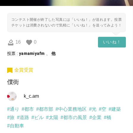
コンテスト開催が終了した写真には「いいね！」が送れます。投票
チケットは消費されないので気軽に「いいね！」を送ってみよう！
16
0
いいね！
投票 :
yamamiyafm
、
他
金賞受賞
僕街
k_c.am
#通り
#都市
#都市部
#中心業務地区
#光
#空
#建築
#旅
#道路
#ビル
#太陽
#都市の風景
#企業
#橋
#自動車