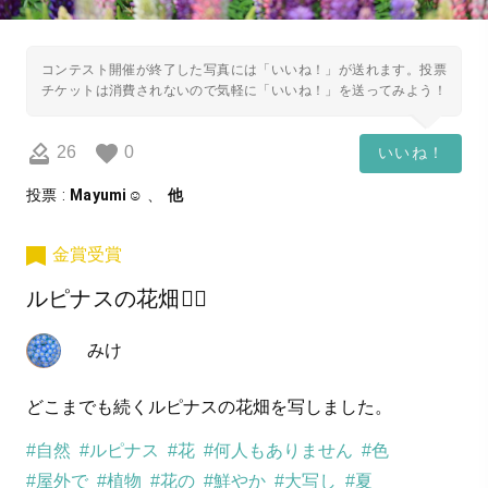
コンテスト開催が終了した写真には「いいね！」が送れます。投票
チケットは消費されないので気軽に「いいね！」を送ってみよう！
26
0
いいね！
投票 :
Mayumi☺︎
、
他
金賞受賞
ルピナスの花畑❁⃘
みけ
どこまでも続くルピナスの花畑を写しました。
#自然
#ルピナス
#花
#何人もありません
#色
#屋外で
#植物
#花の
#鮮やか
#大写し
#夏